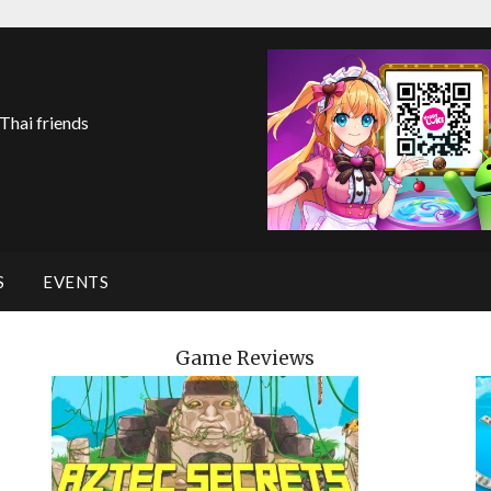
 Thai friends
S
EVENTS
Game Reviews