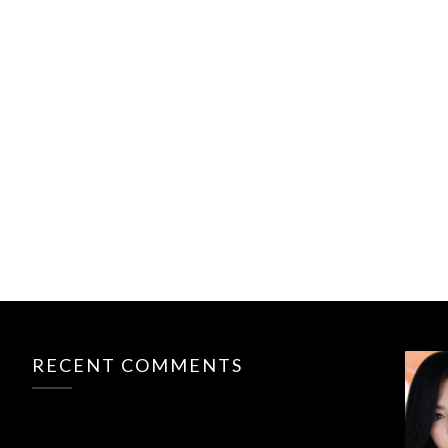
RECENT COMMENTS