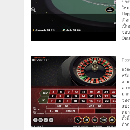
ของห
ใหม่
Happ
เลือ
เป็น
ชอบเ
Oma
Pos
สวัส
หรือ
เก่า
ความ
มากน
ช่อง
แบ่
หมาย
ทั้ง
ทำกา