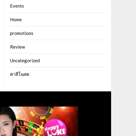
Events
Home
promotions
Review
Uncategorized
คาสิโนสด