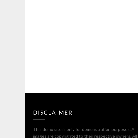
DISCLAIMER
This demo site is only for demonstration purposes. All
images are copyrighted to their respective owners. All