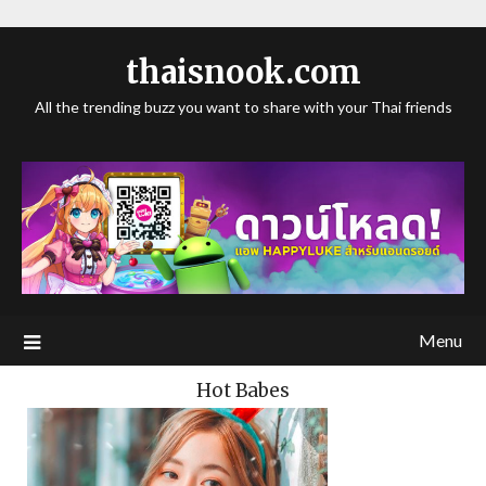
thaisnook.com
All the trending buzz you want to share with your Thai friends
Menu
Hot Babes