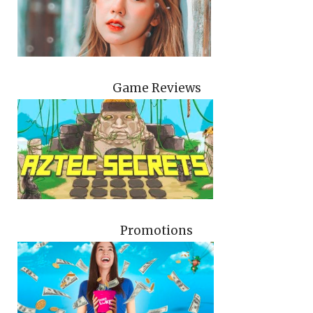
Game Reviews
Promotions