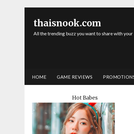
thaisnook.com
All the trending buzz you want to share with your
HOME
GAME REVIEWS
PROMOTION
Hot Babes