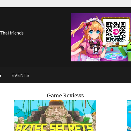
 Thai friends
S
EVENTS
Game Reviews