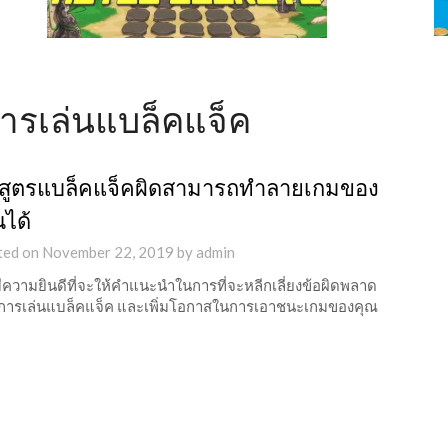
ารเล่นแบล็คแจ็ค
บสูตรแบล็คแจ็คผิดสามารถทำลายเกมของ
ณได้
ted on
November 22, 2019
by
admin
ีความยินดีที่จะให้คำแนะนำในการที่จะหลีกเลี่ยงข้อผิดพลาด
การเล่นแบล็คแจ็ค และเพิ่มโอกาสในการเอาชนะเกมของคุณ