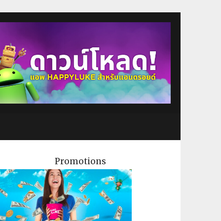
Promotions