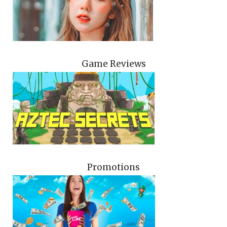
Game Reviews
Promotions