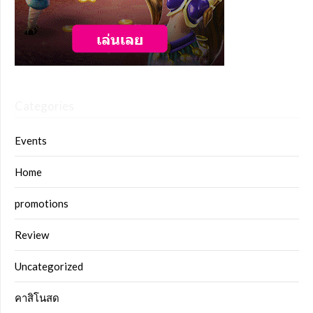
Categories
Events
Home
promotions
Review
Uncategorized
คาสิโนสด