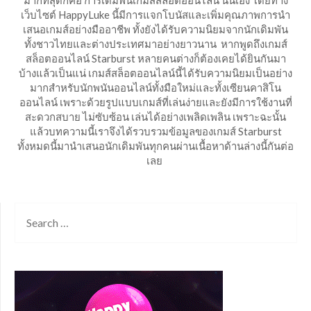
มากที่สุดก็คือ การเดิมพันเกมส์สล็อตออนไลน์ นั่นเอง โดยทาง
เว็บไซต์ HappyLuke นี้มีการแจกโบนัสและเพิ่มคุณภาพการนำ
เสนอเกมส์อย่างมืออาชีพ ทั้งยังได้รับความนิยมจากนักเดิมพัน
ทั้งชาวไทยและต่างประเทศมาอย่างยาวนาน หากพูดถึงเกมส์
สล็อตออนไลน์ Starburst หลายคนต่างก็ต้องเคยได้ยินกันมา
บ้างแล้วเป็นแน่ เกมส์สล็อตออนไลน์นี้ได้รับความนิยมเป็นอย่าง
มากสำหรับนักพนันออนไลน์ทั้งมือใหม่และทั้งเซียนคาสิโน
ออนไลน์ เพราะด้วยรูปแบบเกมส์ที่เล่นง่ายและยังมีการใช้งานที่
สะดวกสบาย ไม่ซับซ้อน เล่นได้อย่างเพลิดเพลิน เพราะฉะนั้น
แล้วบทความนี้เราจึงได้รวบรวมข้อมูลของเกมส์ Starburst
ทั้งหมดนี้มานำเสนอนักเดิมพันทุกคนผ่านเนื้อหาด้านล่างนี้กันต่อ
เลย