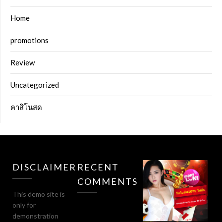
Home
promotions
Review
Uncategorized
คาสิโนสด
DISCLAIMER
RECENT
COMMENTS
This demo site is
only for
demonstration