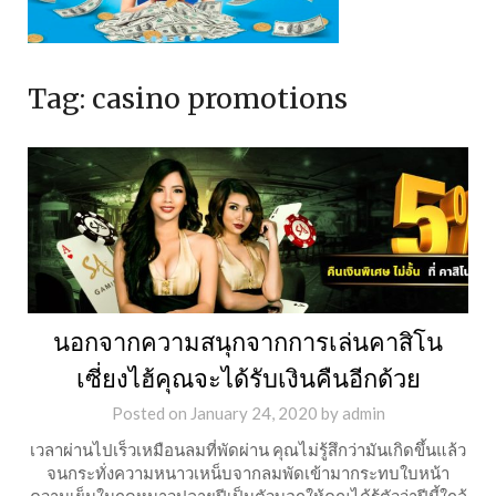
Tag:
casino promotions
นอกจากความสนุกจากการเล่นคาสิโน
เซี่ยงไฮ้คุณจะได้รับเงินคืนอีกด้วย
Posted on
January 24, 2020
by
admin
เวลาผ่านไปเร็วเหมือนลมที่พัดผ่าน คุณไม่รู้สึกว่ามันเกิดขึ้นแล้ว
จนกระทั่งความหนาวเหน็บจากลมพัดเข้ามากระทบใบหน้า