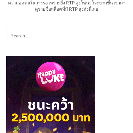
ความอดทนในการรอ เพราะยิ่ง RTP สูงก็ชนะก็จะยากขึ้น เรามา
ดูรายชื่อสล็อตที่มี RTP สูงดังนี้เลย