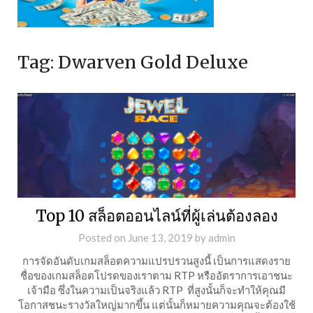
Tag:
Dwarven Gold Deluxe
Top 10 สล็อตออนไลน์ที่ผู้เล่นต้องลอง
Posted on
June 13, 2019
by
admin
การจัดอันดับเกมสล็อตความแปรปรวนสูงนี้ เป็นการแสดงราย
ชื่อของเกมสล็อตโปรดของเราตาม RTP หรืออัตราการเอาชนะ
เจ้ามือ ซึ่งในความเป็นจริงแล้ว RTP ที่สูงนั้นก็จะทำให้คุณมี
โอกาสชนะรางวัลใหญ่มากขึ้น แต่นั้นก็หมายความคุณจะต้องใช้