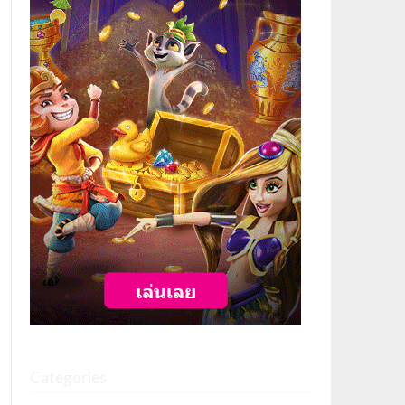
Categories