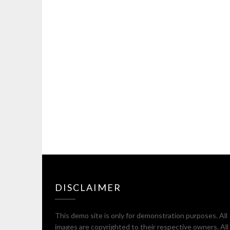
DISCLAIMER
This demo site is only for demonstration purposes. All
images are copyrighted to their respective owners. All