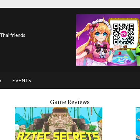
 Thai friends
S
EVENTS
Game Reviews