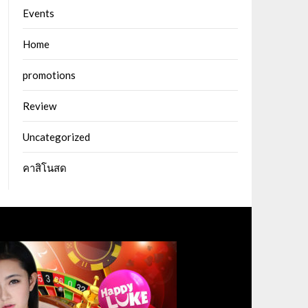
Events
Home
promotions
Review
Uncategorized
คาสิโนสด