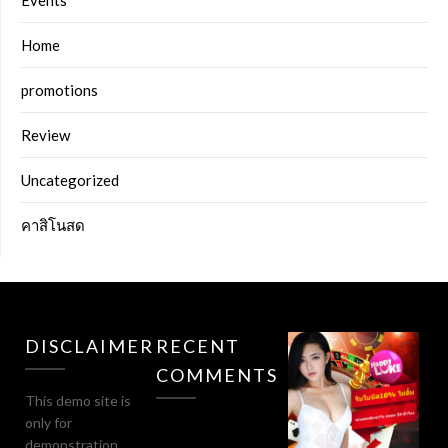
Events
Home
promotions
Review
Uncategorized
คาสิโนสด
DISCLAIMER
RECENT
COMMENTS
This demo site is
only for
demonstration