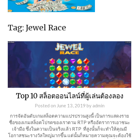
Tag:
Jewel Race
Top 10 สล็อตออนไลน์ที่ผู้เล่นต้องลอง
Posted on
June 13, 2019
by
admin
การจัดอันดับเกมสล็อตความแปรปรวนสูงนี้ เป็นการแสดงราย
ชื่อของเกมสล็อตโปรดของเราตาม RTP หรืออัตราการเอาชนะ
เจ้ามือ ซึ่งในความเป็นจริงแล้ว RTP ที่สูงนั้นก็จะทำให้คุณมี
โอกาสชนะรางวัลใหญ่มากขึ้น แต่นั้นก็หมายความคุณจะต้องใช้