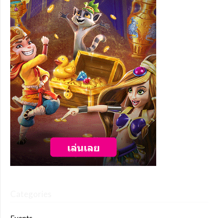
Categories