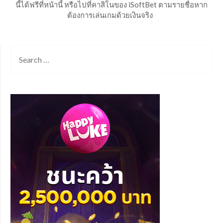
นี้ได้ฟรีที่หน้านี้ หรือไปที่คาสิโนของ iSoftBet ตามรายชื่อหาก
ต้องการเล่นเกมด้วยเงินจริง