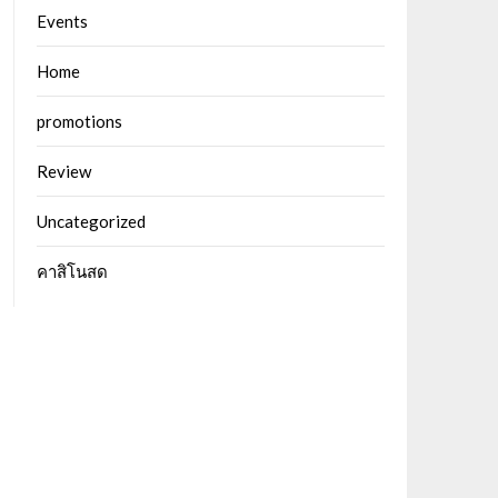
Events
Home
promotions
Review
Uncategorized
คาสิโนสด