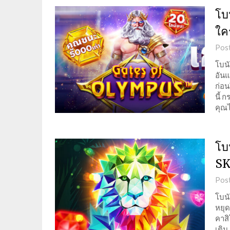
โบ
ใคร
Pos
โบนั
อันแ
ก่อน
นี้ 
คุณไ
โบ
S
Pos
โบนั
หยุด
คาสิ
เติม