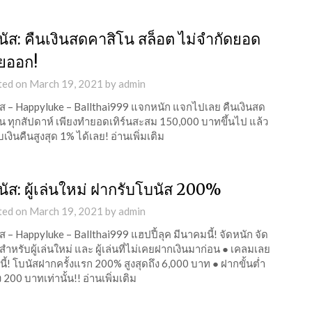
นัส: คืนเงินสดคาสิโน สล็อต ไม่จำกัดยอด
ายออก!
ted on
March 19, 2021
by
admin
ส – Happyluke – Ballthai999 แจกหนัก แจกไปเลย คืนเงินสด
ั้น ทุกสัปดาห์ เพียงทำยอดเทิร์นสะสม 150,000 บาทขึ้นไป แล้ว
บเงินคืนสูงสุด 1% ได้เลย! อ่านเพิ่มเติม
นัส: ผู้เล่นใหม่ ฝากรับโบนัส 200%
ted on
March 19, 2021
by
admin
ส – Happyluke – Ballthai999 แฮปปี้ลุค มีนาคมนี้! จัดหนัก จัด
 สำหรับผู้เล่นใหม่ และ ผู้เล่นที่ไม่เคยฝากเงินมาก่อน ● เคลมเลย
ี้! โบนัสฝากครั้งแรก 200% สูงสุดถึง 6,000 บาท ● ฝากขั้นต่ำ
ง 200 บาทเท่านั้น!! อ่านเพิ่มเติม