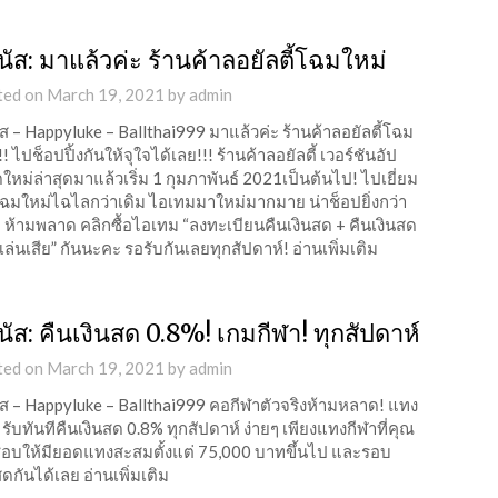
ัส: มาแล้วค่ะ ร้านค้าลอยัลตี้โฉมใหม่
ted on
March 19, 2021
by
admin
ส – Happyluke – Ballthai999 มาแล้วค่ะ ร้านค้าลอยัลตี้โฉม
!! ไปช็อปปิ้งกันให้จุใจได้เลย!!! ร้านค้าลอยัลตี้ เวอร์ชันอัป
ใหม่ล่าสุดมาแล้วเริ่ม 1 กุมภาพันธ์ 2021เป็นต้นไป! ไปเยี่ยม
มใหม่ไฉไลกว่าเดิม ไอเทมมาใหม่มากมาย น่าช็อปยิ่งกว่า
! ห้ามพลาด คลิกซื้อไอเทม “ลงทะเบียนคืนเงินสด + คืนเงินสด
ล่นเสีย” กันนะคะ รอรับกันเลยทุกสัปดาห์! อ่านเพิ่มเติม
ัส: คืนเงินสด 0.8%! เกมกีฬา! ทุกสัปดาห์
ted on
March 19, 2021
by
admin
ส – Happyluke – Ballthai999 คอกีฬาตัวจริงห้ามหลาด! แทง
ี้ รับทันทีคืนเงินสด 0.8% ทุกสัปดาห์ ง่ายๆ เพียงแทงกีฬาที่คุณ
ชอบให้มียอดแทงสะสมตั้งแต่ 75,000 บาทขึ้นไป และรอบ
สดกันได้เลย อ่านเพิ่มเติม