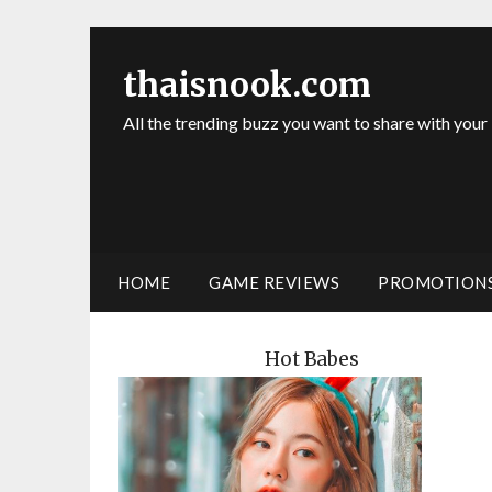
thaisnook.com
All the trending buzz you want to share with your
HOME
GAME REVIEWS
PROMOTION
Hot Babes