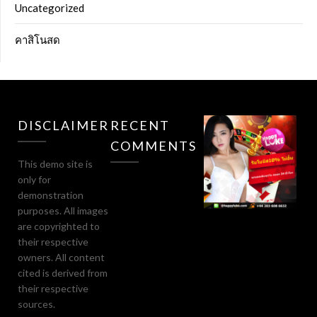
Uncategorized
คาสิโนสด
DISCLAIMER
RECENT
COMMENTS
This demo site is
only for
demonstration
purposes. All images
are copyrighted to
their respective
owners. All content
cited is derived from
their respective
sources.