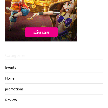
Categories
Events
Home
promotions
Review