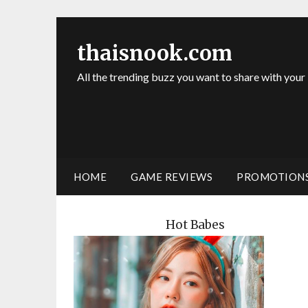
thaisnook.com
All the trending buzz you want to share with your
HOME
GAME REVIEWS
PROMOTION
Hot Babes