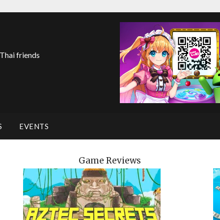
 Thai friends
S
EVENTS
Game Reviews