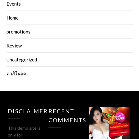
Events
Home
promotions
Review
Uncategorized
คาสิโนสด
DISCLAIMER
RECENT
COMMENTS
This demo site is
only for