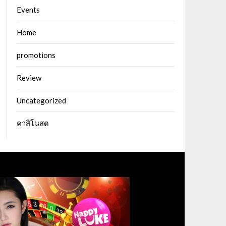
Events
Home
promotions
Review
Uncategorized
คาสิโนสด