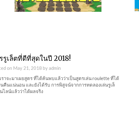
รรูเล็ตที่ดีที่สุดในปี 2018!
ted on
May 21, 2018
by
admin
ี้เราจะมาเผยสูตร ที่ได้ค้นพบแล้วว่าเป็นสูตรเล่น roulette ที่ได้
งินคืนแน่นอน และยังได้รับ การพิสูจน์จากการทดลองเล่นรูเล็
ไลน์แล้วว่าได้ผลจริง