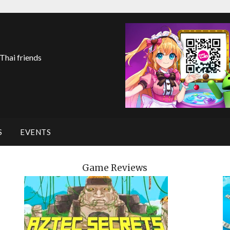
 Thai friends
S
EVENTS
Game Reviews