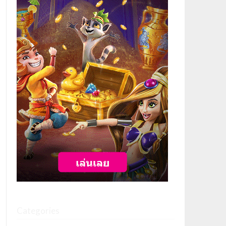
Categories