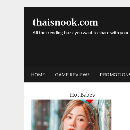
thaisnook.com
All the trending buzz you want to share with your
HOME
GAME REVIEWS
PROMOTION
Hot Babes