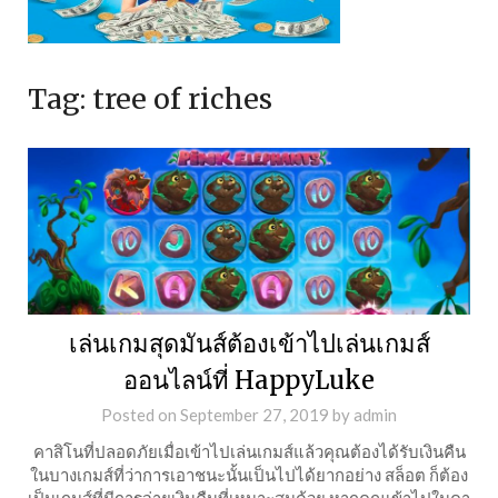
Tag:
tree of riches
เล่นเกมสุดมันส์ต้องเข้าไปเล่นเกมส์
ออนไลน์ที่ HappyLuke
Posted on
September 27, 2019
by
admin
คาสิโนที่ปลอดภัยเมื่อเข้าไปเล่นเกมส์แล้วคุณต้องได้รับเงินคืน
ในบางเกมส์ที่ว่าการเอาชนะนั้นเป็นไปได้ยากอย่าง สล็อต ก็ต้อง