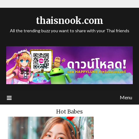
thaisnook.com
All the trending buzz you want to share with your Thai friends
Menu
Hot Babes