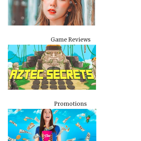
Game Reviews
Promotions