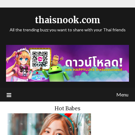
thaisnook.com
All the trending buzz you want to share with your Thai friends
Menu
Hot Babes