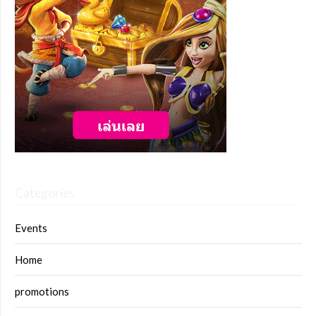
Categories
Events
Home
promotions