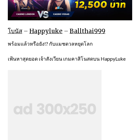
โบนัส
–
Happyluke
–
Ballthai999
พร้อมแล้วหรือยัง!? กับแมชดวลหยุดโลก
เฟ้นหาสุดยอด เจ้าสังเวียน เกมคาสิโนสดบน HappyLuke