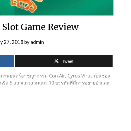
s Slot Game Review
y 27, 2018
by
admin
Tweet
่นในภาพยนตร์อาชญากรรม Con Air, Cyrus Virus เป็นช่อง
ป็นรีล 5 แถวแถวสามแถว 10 บรรทัดที่มีการขยายป่าและ