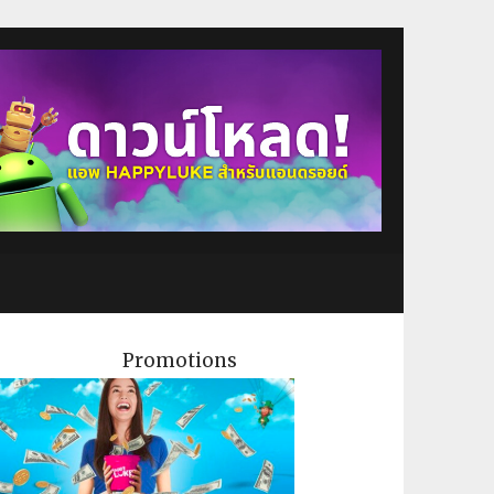
Promotions