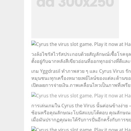
วงล้อไซรัสไวรัสประกอบด้วยสัญลักษณ์เชื้อโรคจุ
ตั้งอยู่กับฉากหลังสีเขียวอ่อนที่ออกทุกอย่างที่ดีแล
เกม Yggdrasil ทำภาพสวย ๆ และ Cyrus Virus รักษ
หมุนชนะทุกเครื่องหมายเพย์ไลน์ของแต่ละด้านของระ
เปิดเผยการจ่ายเงิน ภาพเคลื่อนไหวเป็นภาพที่เพร
การเล่นเกมใน Cyrus the Virus นั้นค่อนข้างง่าย
ซ้อนหรือคุณลักษณะโบนัสแบบโต้ตอบ คุณลักษณะเ
เมื่อมันปรากฏคุณจะได้รับการปั่นอีกครั้งกับการขย