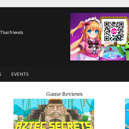
 Thai friends
S
EVENTS
Game Reviews