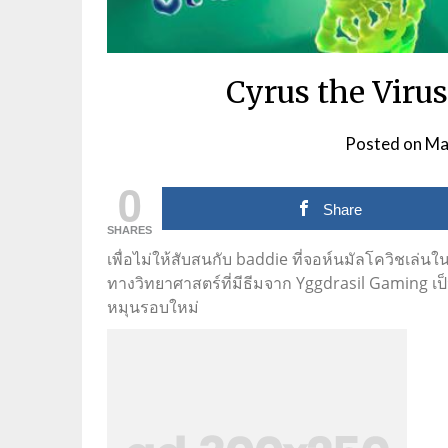
Cyrus the Viru
Posted on
Ma
0
Share
SHARES
เพื่อไม่ให้สับสนกับ baddie ที่จอห์นมัลโควิชเล
ทางวิทยาศาสตร์ที่มีธีมจาก Yggdrasil Gaming เ
หมุนรอบใหม่