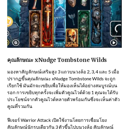
คุณลักษณะ xNudge Tombstone Wilds
มองหาสัญลักษณ์เสริมสูง 3 แถวบนวงล้อ 2, 3, 4 และ 5 เมื่อ
ปรากฏขึ้นคุณลักษณะ xNudge Tombstone Wilds จะถูก
เรียกใช้ มันมักจะเขยิบเพื่อให้มองเห็นได้อย่างสมบูรณ์บน
รอก การเขยิบทุกครั้งจะเพิ่มตัวคูณไวด์ด้วย 1 คุณจะได้รับ
ประโยชน์จากตัวคูณไวด์หลายตัวพร้อมกันซึ่งจะเห็นค่าตัว
คูณที่รวมกัน
ฟีเจอร์ Warrior Attack เปิดใช้งานโดยการเชื่อมโยง
สัญลักษณ์นักรบเดียวกัน 3 ตัวขึ้นไปบนวงล้อ สัญลักษณ์