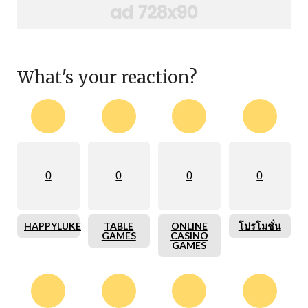
What's your reaction?
0
0
0
0
HAPPYLUKE
TABLE
ONLINE
โปรโมชั่น
GAMES
CASINO
GAMES