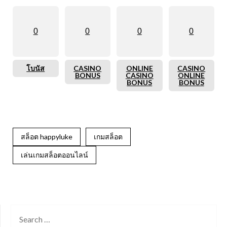
0
0
0
0
โบนัส
CASINO
ONLINE
CASINO
BONUS
CASINO
ONLINE
BONUS
BONUS
สล็อต happyluke
เกมสล็อต
เล่นเกมสล็อตออนไลน์