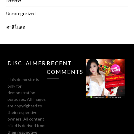
Review
Uncategorized
คาสิโนสด
DISCLAIMER
RECENT
COMMENTS
This demo site is
only for
demonstration
purposes. All images
are copyrighted to
their respective
owners. All content
cited is derived from
their respective