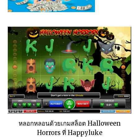
หลอกหลอนด้วยเกมสล็อต Halloween
Horrors ที่ Happyluke