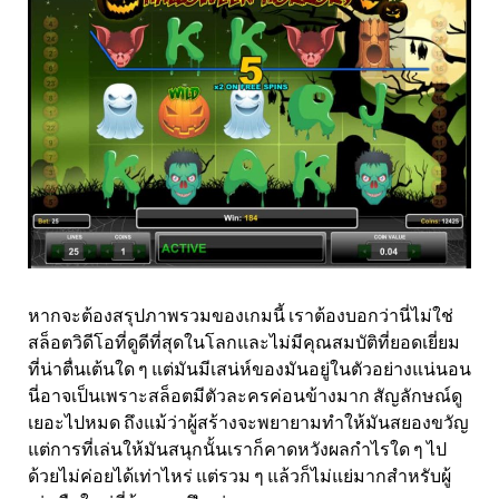
หากจะต้องสรุปภาพรวมของเกมนี้ เราต้องบอกว่านี่ไม่ใช่
สล็อตวิดีโอที่ดูดีที่สุดในโลกและไม่มีคุณสมบัติที่ยอดเยี่ยม
ที่น่าตื่นเต้นใด ๆ แต่มันมีเสน่ห์ของมันอยู่ในตัวอย่างแน่นอน
นี่อาจเป็นเพราะสล็อตมีตัวละครค่อนข้างมาก สัญลักษณ์ดู
เยอะไปหมด ถึงแม้ว่าผู้สร้างจะพยายามทำให้มันสยองขวัญ
แต่การที่เล่นให้มันสนุกนั้นเราก็คาดหวังผลกำไรใด ๆ ไป
ด้วยไม่ค่อยได้เท่าไหร่ แต่รวม ๆ แล้วก็ไม่แย่มากสำหรับผู้