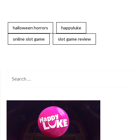
halloween horrors
happyluke
online slot game
slot game review