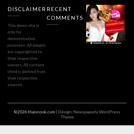
DISCLAIMER
RECENT
COMMENTS
This demo site is
only for
demonstration
purposes. All images
are copyrighted to
their respective
owners. All content
cited is derived from
their respective
sources.
©2026 thaisnook.com
| Design:
Newspaperly WordPress
Theme