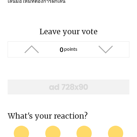
เล่นมือใหม่ที่ต้องการฝึกเล่น
Leave your vote
0
points
What's your reaction?