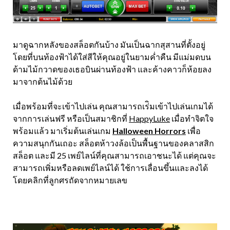
มาดูฉากหลังของสล็อตกันบ้าง มันเป็นฉากสุสานที่ตั้งอยู่
โดยที่บนท้องฟ้าได้ใส่สีให้คุณอยู่ในยามค่ำคืน มีแม่มดบน
ด้ามไม้กวาดของเธอบินผ่านท้องฟ้า และค้างคาวก็ห้อยลง
มาจากต้นไม้ด้วย
เมื่อพร้อมที่จะเข้าไปเล่น คุณสามารถเร่ิมเข้าไปเล่นเกมได้
จากการเล่นฟรี หรือเป็นสมาชิกที่
HappyLuke
เมื่อทำจิตใจ
พร้อมแล้ว มาเริ่มต้นเล่นเกม
Halloween Horrors
เพื่อ
ความสนุกกันเถอะ สล็อตห้าวงล้อเป็นพื้นฐานของคลาสสิก
สล็อต และมี 25 เพย์ไลน์ที่คุณสามารถเอาชนะได้ แต่คุณจะ
สามารถเพิ่มหรือลดเพย์ไลน์ได้ ใช้การเลื่อนขึ้นและลงได้
โดยคลิกที่ลูกศรถัดจากหมายเลข