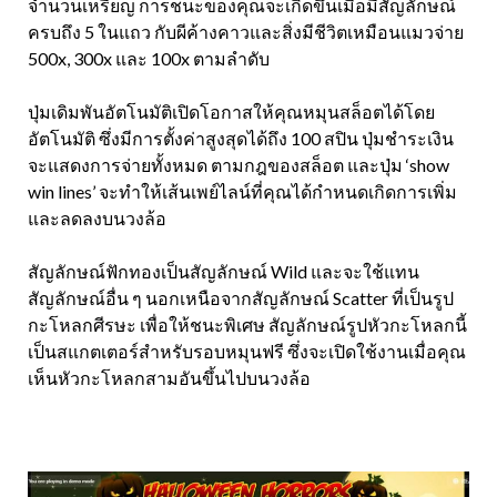
จำนวนเหรียญ การชนะของคุณจะเกิดขึ้นเมื่อมีสัญลักษณ์
ครบถึง 5 ในแถว กับผีค้างคาวและสิ่งมีชีวิตเหมือนแมวจ่าย
500x, 300x และ 100x ตามลำดับ
ปุ่มเดิมพันอัตโนมัติเปิดโอกาสให้คุณหมุนสล็อตได้โดย
อัตโนมัติ ซึ่งมีการตั้งค่าสูงสุดได้ถึง 100 สปิน ปุ่มชำระเงิน
จะแสดงการจ่ายทั้งหมด ตามกฎของสล็อต และปุ่ม ‘show
win lines’ จะทำให้เส้นเพย์ไลน์ที่คุณได้กำหนดเกิดการเพิ่ม
และลดลงบนวงล้อ
สัญลักษณ์ฟักทองเป็นสัญลักษณ์ Wild และจะใช้แทน
สัญลักษณ์อื่น ๆ นอกเหนือจากสัญลักษณ์ Scatter ที่เป็นรูป
กะโหลกศีรษะ เพื่อให้ชนะพิเศษ สัญลักษณ์รูปหัวกะโหลกนี้
เป็นสแกตเตอร์สำหรับรอบหมุนฟรี ซึ่งจะเปิดใช้งานเมื่อคุณ
เห็นหัวกะโหลกสามอันขึ้นไปบนวงล้อ