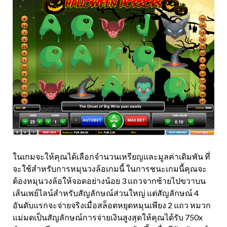
ในเกมจะให้คุณได้เลือกจำนวนเหรียญและมูลค่าเดิมพัน ที่
จะใช้สำหรับการหมุนวงล้อเกมนี้ ในการชนะเกมนี้คุณจะ
ต้องหมุนวงล้อให้จอดอย่างน้อย 3 แถวจากซ้ายไปขวาบน
เส้นเพย์ไลน์สำหรับสัญลักษณ์ส่วนใหญ่ แต่สัญลักษณ์ 4
อันดับแรกจะจ่ายจริงเมื่อสล็อตหยุดหมุนเพียง 2 แถว หมวก
แม่มดเป็นสัญลักษณ์การจ่ายเงินสูงสุดให้คุณได้รับ 750x