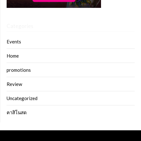
Categories
Events
Home
promotions
Review
Uncategorized
คาสิโนสด