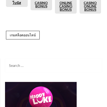
โบนัส
CASINO
ONLINE
CASINO
BONUS
CASINO
ONLINE
BONUS
BONUS
เกมสล็อตออนไลน์