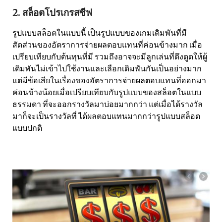
2. สล็อตโปรเกรสซีฟ
รูปแบบสล็อตในแบบนี้ เป็นรูปแบบของเกมเดิมพันที่มี
สัดส่วนของอัตราการจ่ายผลตอบแทนที่ค่อนข้างมาก เมื่อ
เปรียบเทียบกับต้นทุนที่มี รวมถึงอาจจะมีลูกเล่นที่ดึงดูดให้ผู้
เดิมพันไม่เข้าไปใช้งานและเลือกเดิมพันกันเป็นอย่างมาก
แต่มีข้อเสียในเรื่องของอัตราการจ่ายผลตอบแทนที่ออกมา
ค่อนข้างน้อยเมื่อเปรียบเทียบกับรูปแบบของสล็อตในแบบ
ธรรมดา ที่จะออกรางวัลมาบ่อยมากกว่า แต่เมื่อได้รางวัล
มาก็จะเป็นรางวัลที่ ได้ผลตอบแทนมากกว่ารูปแบบสล็อต
แบบปกติ