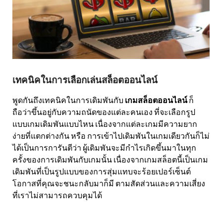
เทคนิคในการเลือกเล่นสล็อตออนไลน์
พูดกันถึงเทคนิคในการเดิมพันกับ
เกมสล็อตออนไลน์
ก็
ถือว่าขึ้นอยู่กับความถนัดของแต่ละคนเอง ที่จะเลือกรูป
แบบเกมเดิมพันแบบไหน เนื่องจากแต่ละเกมมีความยาก
ง่ายที่แตกต่างกัน หรือ การเข้าไปเดิมพันในเกมเดียวกันก็ไม่
ได้เป็นการการันตีว่า ผู้เดิมพันจะมีกำไรเกิดขึ้นมาในทุก
ครั้งของการเดิมพันกับเกมนั้น เนื่องจากเกมสล็อตนี้เป็นเกม
เดิมพันที่เป็นรูปแบบของการสุ่มแทบจะร้อยเปอร์เซ็นต์
โอกาสที่คุณจะชนะกลับมาก็มี ตามสัดส่วนและความเสี่ยง
ที่เราไม่สามารถควบคุมได้