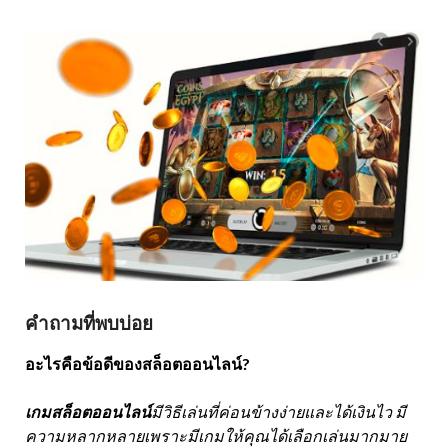
คำถามที่พบบ่อย
อะไรคือข้อดีของสล็อตออนไลน์?
เกมสล็อตออนไลน์
มีวิธีเล่นที่ค่อนข้างง่ายและได้เงินไว มี
ความหลากหลายเพราะมีเกมให้คุณได้เลือกเล่นมากมาย