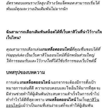
อัตราตอบแทนรางวัลสูง มีรางวัลแจ็คพอต สามารถเริ่มได้
พันแม้คุณจะวางเงินเดิมพันไม่มากนัก
ฉันสามารถเลือกเดิมพันสล็อตได้ที่เว็บคาสิโนที่น่าไว้วางใจ
เว็บไหน?
คุณสามารถเลือกเล่น
เกมสล็อตออนไลน์
ที่คุณชื่นชอบได้ที่
Happyluke เป็นเว็บคาสิโนออนไลน์ที่นักพนันส่วนใหญ่
ให้การยอมรับและไว้วางใจที่ได้ใช้บริการของเว็บไซต์นี้
บทสรุปของบทความ
การเล่น
เกมสล็อตออนไลน์
นอกจากจะต้องมีการตั้งเป้า
หมายการเล่นที่ดี ความรอบคอบและใจเย็นให้มากที่สุด จะ
มีส่วนช่วยทำให้ผู้เดินพันประสบความสำเร็จในการเข้าไป
ทำกำไรได้ดีที่สุด เพราะ
เกมสล็อตออนไลน์
ในเว็บ
คาสิโน
ออนไลน์
แม้ว่าเป็นเกมที่เล่นง่าย แต่ก็จะทำให้ผู้เดิมพัน