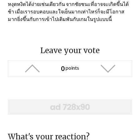
หงุดหงิดได้ง่ายเช่นเดียวกัน จากชัยชนะที่อาจจะเกิดขึ้นได้
ช้า เมื่อเรารอบคอบและใจเย็นมากเท่าไหร่ก็จะมีโอกาส
มากยิ่งขึ้นกับการเข้าไปเดิมพันกับเกมในรูปแบบนี้
Leave your vote
0
points
What's your reaction?