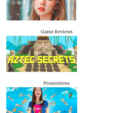
Game Reviews
Promotions