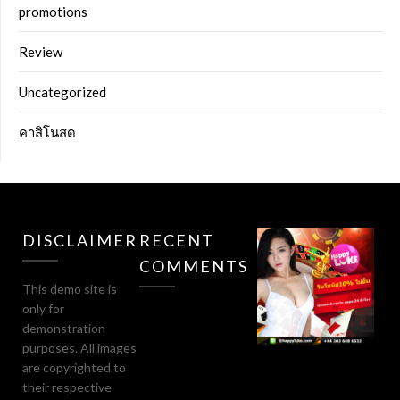
promotions
Review
Uncategorized
คาสิโนสด
DISCLAIMER
RECENT
COMMENTS
This demo site is
only for
demonstration
purposes. All images
are copyrighted to
their respective