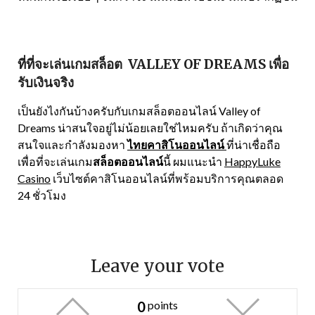
ที่ที่จะเล่นเกมสล็อต VALLEY OF DREAMS เพื่อ
รับเงินจริง
เป็นยังไงกันบ้างครับกับเกมสล็อตออนไลน์ Valley of
Dreams น่าสนใจอยู่ไม่น้อยเลยใช่ไหมครับ ถ้าเกิดว่าคุณ
สนใจและกำลังมองหา
ไทยคาสิโนออนไลน์
ที่น่าเชื่อถือ
เพื่อที่จะเล่นเกม
สล็อตออนไลน์
นี้ ผมแนะนำ
HappyLuke
Casino
เว็บไซต์คาสิโนออนไลน์ที่พร้อมบริการคุณตลอด
24 ชั่วโมง
Leave your vote
0
points