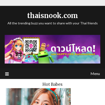
thaisnook.com
All the trending buzz you want to share with your Thai friends
Menu
Hot Babes