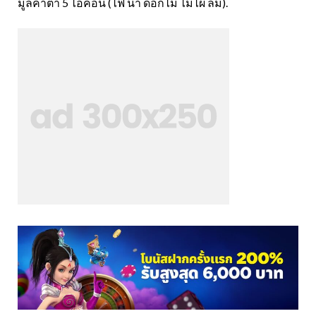
มูลค่าต่ำ 5 ไอคอน (ไฟ น้ำ ดอกไม้ ไม้ไผ่ ลม).