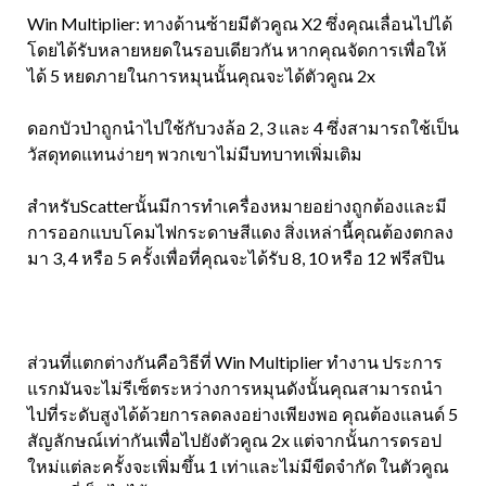
Win Multiplier: ทางด้านซ้ายมีตัวคูณ X2 ซึ่งคุณเลื่อนไปได้
โดยได้รับหลายหยดในรอบเดียวกัน หากคุณจัดการเพื่อให้
ได้ 5 หยดภายในการหมุนนั้นคุณจะได้ตัวคูณ 2x
ดอกบัวป่าถูกนำไปใช้กับวงล้อ 2, 3 และ 4 ซึ่งสามารถใช้เป็น
วัสดุทดแทนง่ายๆ พวกเขาไม่มีบทบาทเพิ่มเติม
สำหรับScatterนั้นมีการทำเครื่องหมายอย่างถูกต้องและมี
การออกแบบโคมไฟกระดาษสีแดง สิ่งเหล่านี้คุณต้องตกลง
มา 3, 4 หรือ 5 ครั้งเพื่อที่คุณจะได้รับ 8, 10 หรือ 12 ฟรีสปิน
ส่วนที่แตกต่างกันคือวิธีที่ Win Multiplier ทำงาน ประการ
แรกมันจะไม่รีเซ็ตระหว่างการหมุนดังนั้นคุณสามารถนำ
ไปที่ระดับสูงได้ด้วยการลดลงอย่างเพียงพอ คุณต้องแลนด์ 5
สัญลักษณ์เท่ากันเพื่อไปยังตัวคูณ 2x แต่จากนั้นการดรอป
ใหม่แต่ละครั้งจะเพิ่มขึ้น 1 เท่าและไม่มีขีดจำกัด ในตัวคูณ