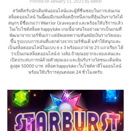
Posted on
January 11, 2021
by
admin
สวัสดีครับนักเดิมพันออนไลน์และผู้ที่ชื่นชอบในการเล่นเกม
สล็อตออนไลน์ วันนี้ผมมีเกมสล็อตอีกหนึ่งเกมที่ลุ้นเงินรางวัลได้
สนุกๆ มีชื่อเกมว่า Warrior Graveyard และพร้อมให้บริการแล้ว
ในเว็บไซต์สล็อต happyluke เกมนี้น่าสนใจอย่างมากเป็นเกมที่
พัฒนาจากเวอร์ชั่นเก่า แต่อัพเดทความทันสมัยเงินรางวัลเยอะ
ขึ้น รูปแบบการเล่นที่แตกต่างจากเวอร์ชั่นเดิ มทำให้สนุกและ
เป็นสล็อตออนไลน์ในแบบ 6 x 3 พร้อมแถวจ่าย 25 แถวเรียก ได้
ว่าเป็นเกมสล็อตออนไลน์ 6 วงล้อ ถ้าคุณอยากจะลองเล่นและ
เปิดประสบการณ์ด้วยตัวคุณเอง และลุ้นรับรางวัลชนะเดิมพัน
สูงสุด 50000 บาท สล็อต happyluke เว็บไซต์คาสิโนออนไลน์
พร้อมให้บริการคุณตลอด 24 ชั่วโมงครับ