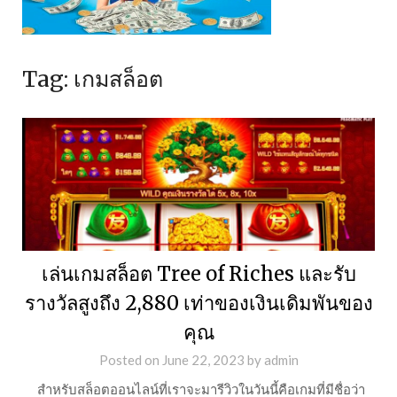
Tag:
เกมสล็อต
เล่นเกมสล็อต Tree of Riches และรับ
รางวัลสูงถึง 2,880 เท่าของเงินเดิมพันของ
คุณ
Posted on
June 22, 2023
by
admin
สำหรับสล็อตออนไลน์ที่เราจะมารีวิวในวันนี้คือเกมที่มีชื่อว่า