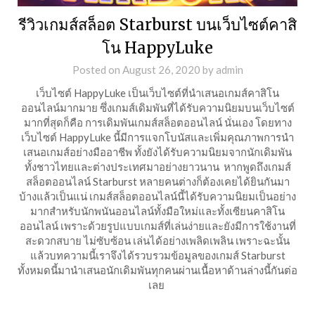
รีวิวเกมส์สล็อต Starburst บนเว็บไซต์คาสิ
โน HappyLuke
Posted on
August 26, 2020
by
admin
เว็บไซต์ HappyLuke เป็นเว็บไซต์ที่นำเสนอเกมส์คาสิโน
ออนไลน์มากมาย ซึ่งเกมส์เดิมพันที่ได้รับความนิยมบนเว็บไซต์
มากที่สุดก็คือ การเดิมพันเกมส์สล็อตออนไลน์ นั่นเอง โดยทาง
เว็บไซต์ HappyLuke นี้มีการแจกโบนัสและเพิ่มคุณภาพการนำ
เสนอเกมส์อย่างมืออาชีพ ทั้งยังได้รับความนิยมจากนักเดิมพัน
ทั้งชาวไทยและต่างประเทศมาอย่างยาวนาน หากพูดถึงเกมส์
สล็อตออนไลน์ Starburst หลายคนต่างก็ต้องเคยได้ยินกันมา
บ้างแล้วเป็นแน่ เกมส์สล็อตออนไลน์นี้ได้รับความนิยมเป็นอย่าง
มากสำหรับนักพนันออนไลน์ทั้งมือใหม่และทั้งเซียนคาสิโน
ออนไลน์ เพราะด้วยรูปแบบเกมส์ที่เล่นง่ายและยังมีการใช้งานที่
สะดวกสบาย ไม่ซับซ้อน เล่นได้อย่างเพลิดเพลิน เพราะฉะนั้น
แล้วบทความนี้เราจึงได้รวบรวมข้อมูลของเกมส์ Starburst
ทั้งหมดนี้มานำเสนอนักเดิมพันทุกคนผ่านเนื้อหาด้านล่างนี้กันต่อ
เลย