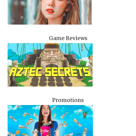
Game Reviews
Promotions